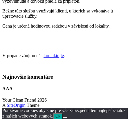
vyzdvihnutia a dovozu prádla za príplatok.
Bežne túto službu využívajú klienti, u ktorích sa vykonávajú
upratovacie služby.
Cena je určená hodinovou sadzbou v závislosti od lokality.
V prípade záujmu nás
kontaktujte
.
Najnovšie komentáre
AAA
Your Clean Friend 2026
A
SiteOrigin
Theme
Používame cookies aby sme pre vás zabezpečili ten najlepší zážitok
z našich webových stránok.
Ok